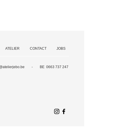
ATELIER
CONTACT
JOBS
o@atelierjebo.be -
BE 0663 737 247