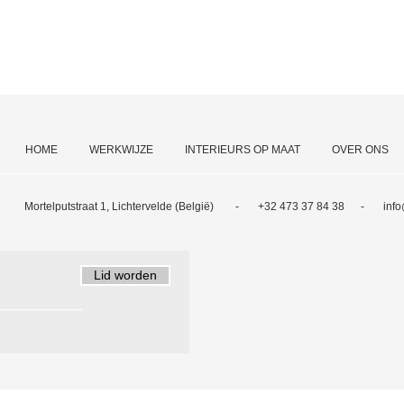
HOME
WERKWIJZE
INTERIEURS OP MAAT
OVER ONS
Mortelputstraat 1, Lichtervelde (België) -
+32 473 37 84 38 -
inf
Lid worden